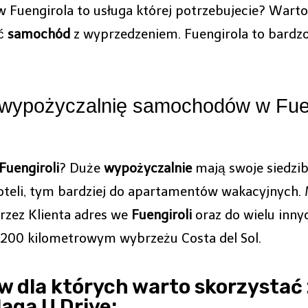
Fuengirola to usługa której potrzebujecie? Warto
ać
samochód
z wyprzedzeniem. Fuengirola to bardz
 wypożyczalnię samochodów w Fue
Fuengiroli
? Duże
wypożyczalnie
mają swoje siedzib
oteli, tym bardziej do apartamentów wakacyjnych. 
zez Klienta adres we
Fuengiroli
oraz do wielu inny
00 kilometrowym wybrzeżu Costa del Sol.
w dla których warto skorzystać
aga U Drive: