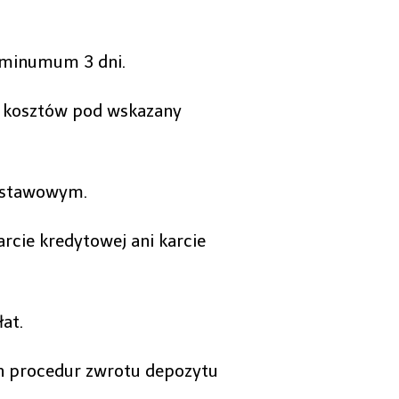
 minumum 3 dni.
h kosztów pod wskazany
odstawowym.
rcie kredytowej ani karcie
at.
ch procedur zwrotu depozytu