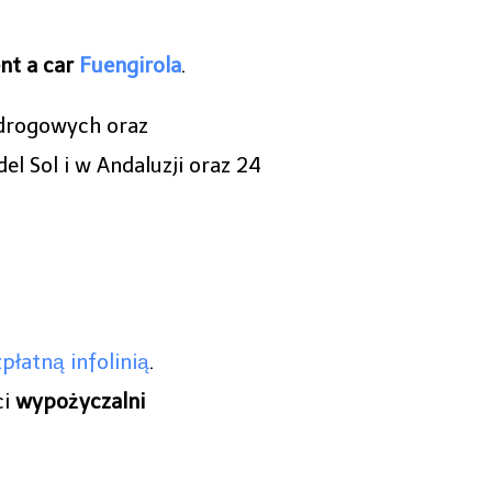
nt a car
Fuengirola
.
 drogowych oraz
l Sol i w Andaluzji oraz 24
płatną infolinią
.
ci
wypożyczalni