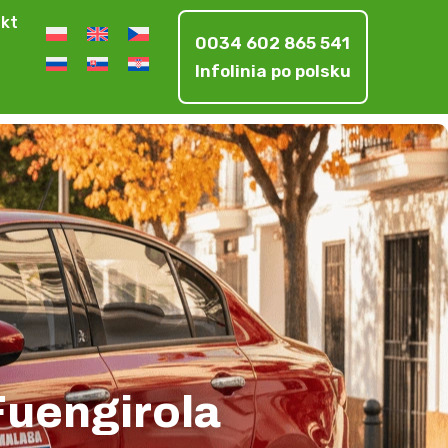
kt
0034 602 865 541
Infolinia po polsku
uengirola