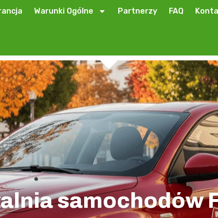
ancja
Warunki Ogólne
Partnerzy
FAQ
Konta
alnia samochodów F