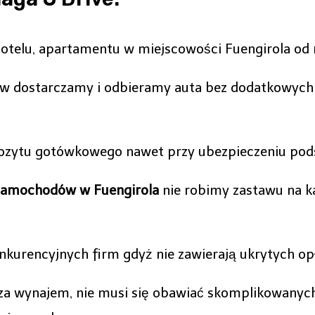
hotelu, apartamentu w miejscowości Fuengirola od
ów dostarczamy i odbieramy auta bez dodatkowyc
epozytu gotówkowego nawet przy ubezpieczeniu p
samochodów w Fuengirola
nie robimy zastawu na ka
kurencyjnych firm gdyż nie zawierają ukrytych opł
ci za wynajem, nie musi się obawiać skomplikowany