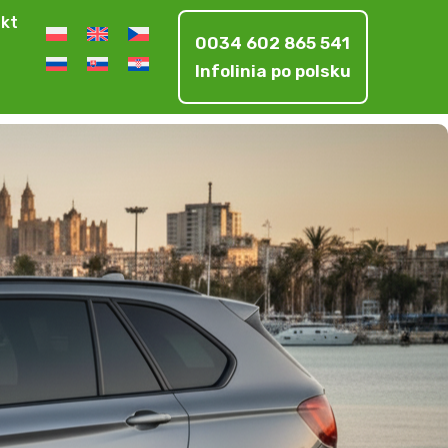
kt
0034 602 865 541
Infolinia po polsku