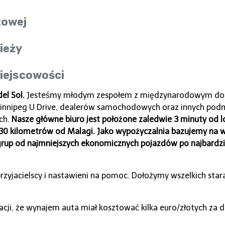
ytowej
ieży
iejscowości
el Sol.
Jesteśmy młodym zespołem z międzynarodowym doś
j Winnipeg U Drive, dealerów samochodowych oraz innych pod
ch.
Nasze główne biuro jest położone zaledwie 3 minuty od l
130 kilometrów od Malagi. Jako wypożyczalnia bazujemy na 
 grup od najmniejszych ekonomicznych pojazdów po najbard
przyjacielscy i nastawieni na pomoc. Dołożymy wszelkich sta
ytuacji, że wynajem auta miał kosztować kilka euro/złotych z