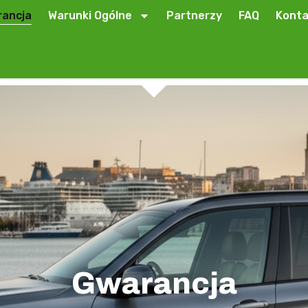
ancja
Warunki Ogólne
Partnerzy
FAQ
Konta
Gwarancja