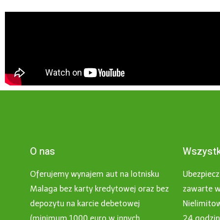
O nas
Wszystk
Oferujemy wynajem aut na lotnisku
Ubezpiecz
Malaga bez karty kredytowej oraz bez
zawarte w
depozytu na karcie debetowej
Nielimito
(minimum 1000 euro w innych
24 godzi