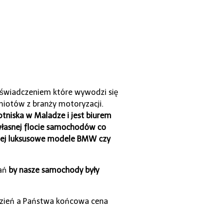
wiadczeniem które wywodzi się
miotów z branży motoryzacji.
otniska w Maladze i jest biurem
własnej flocie samochodów co
ziej luksusowe modele BMW czy
rań
by nasze samochody były
a dzień a Państwa końcowa cena