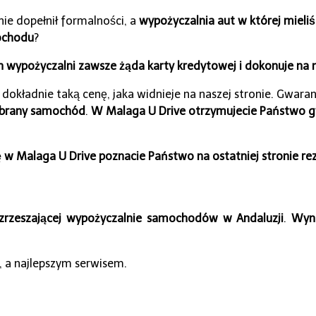
nie dopełnił formalności, a
wypożyczalnia
aut w której mieli
mochodu
?
 wypożyczalni zawsze żąda karty kredytowej i dokonuje na n
o dokładnie taką cenę, jaka widnieje na naszej stronie. Gwar
ybrany samochód
.
W Malaga U Drive otrzymujecie Państwo g
 w Malaga U Drive
poznacie Państwo na ostatniej stronie rez
i zrzeszającej wypożyczalnie samochodów w Andaluzji
.
Wyn
 a najlepszym serwisem.