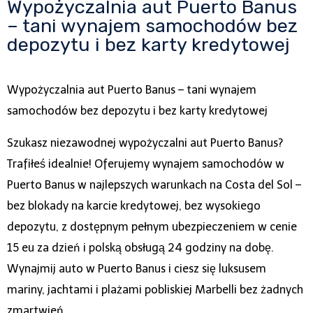
Wypożyczalnia aut Puerto Banus
– tani wynajem samochodów bez
depozytu i bez karty kredytowej
Wypożyczalnia aut Puerto Banus – tani wynajem
samochodów bez depozytu i bez karty kredytowej
Szukasz niezawodnej wypożyczalni aut Puerto Banus?
Trafiłeś idealnie! Oferujemy wynajem samochodów w
Puerto Banus w najlepszych warunkach na Costa del Sol –
bez blokady na karcie kredytowej, bez wysokiego
depozytu, z dostępnym pełnym ubezpieczeniem w cenie
15 eu za dzień i polską obsługą 24 godziny na dobę.
Wynajmij auto w Puerto Banus i ciesz się luksusem
mariny, jachtami i plażami pobliskiej Marbelli bez żadnych
zmartwień.