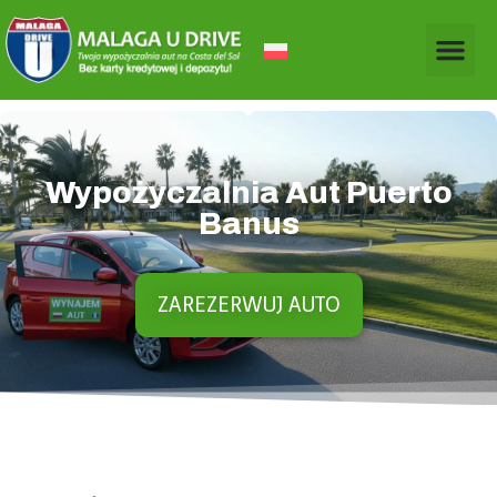
Wypożyczalnia Aut Puerto
Banus
ZAREZERWUJ AUTO