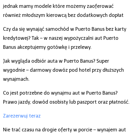
jednak mamy modele które możemy zaoferować
również młodszym kierowcą bez dodatkowych dopłat
Czy da się wynająć samochód w Puerto Banus bez karty
kredytowej? Tak – w naszej wypożyczalni aut Puerto
Banus akceptujemy gotówkę i przelewy.
Jak wygląda odbiór auta w Puerto Banus? Super
wygodnie – darmowy dowóz pod hotel przy dłuższych
wynajmach.
Co jest potrzebne do wynajmu aut w Puerto Banus?
Prawo jazdy, dowód osobisty lub paszport oraz płatność.
Zarezerwuj teraz
Nie trać czasu na drogie oferty w porcie – wynajem aut