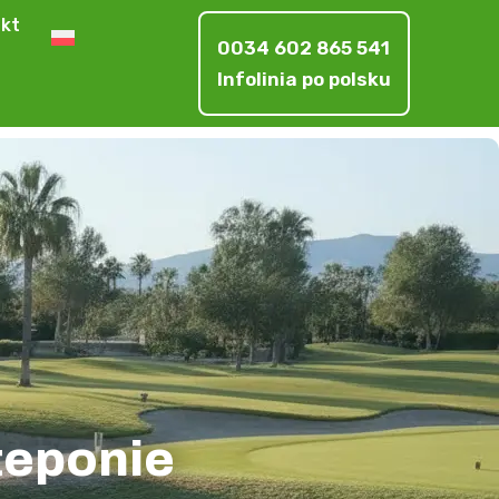
kt
0034 602 865 541
Infolinia po polsku
eponie