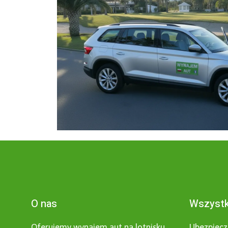
O nas
Wszystk
Oferujemy wynajem aut na lotnisku
Ubezpiecz