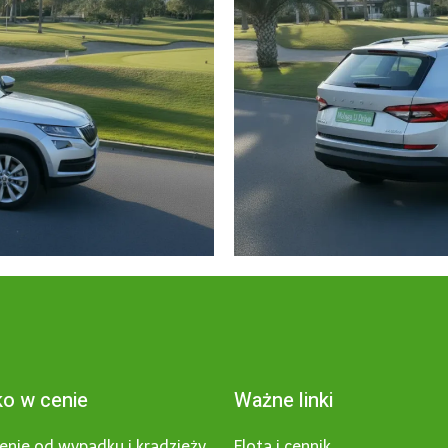
o w cenie
Ważne linki
enie od wypadku i kradzieży
Flota i cennik