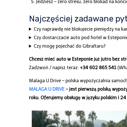
Jedziesz – zero stresu, zero blokad na konci
Najczęściej zadawane py
Czy naprawdę nie blokujecie pieniędzy na ka
Czy dostarczacie auto pod hotel w Esteponi
Czy mogę pojechać do Gibraltaru?
Chcesz mieć auto w Esteponie już jutro bez str
Zadzwoń / napisz teraz:
+34 602 865 541
(What
Malaga U Drive – polska wypożyczalnia samocho
MALAGA U DRIVE
- jest pierwszą polską wypoż
roku. Oferujemy obsługę w języku polskim i 24