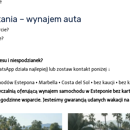
e
tania – wynajem auta
rcie?
e?
esu i niespodzianek?
sApp działa najlepiej) lub zostaw kontakt poniżej ↓
dów Estepona • Marbella • Costa del Sol • bez kaucji • bez 
yczalnią oferującą wynajem samochodu w Esteponie bez kart
 godzinne wsparcie. Jesteśmy gwarancją udanych wakacji na C