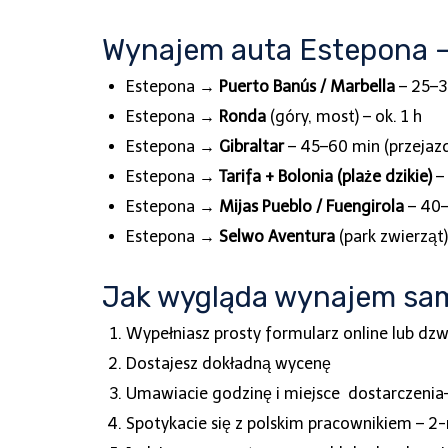
Wynajem auta Estepona – n
Estepona →
Puerto Banús / Marbella
– 25–3
Estepona →
Ronda
(góry, most) – ok. 1 h
Estepona →
Gibraltar
– 45–60 min (przejazd
Estepona →
Tarifa + Bolonia (plaże dzikie)
–
Estepona →
Mijas Pueblo / Fuengirola
– 40–
Estepona →
Selwo Aventura
(park zwierząt)
Jak wygląda wynajem sam
Wypełniasz prosty formularz online lub dz
Dostajesz dokładną wycenę
Umawiacie godzinę i miejsce dostarczenia–
Spotykacie się z polskim pracownikiem – 2