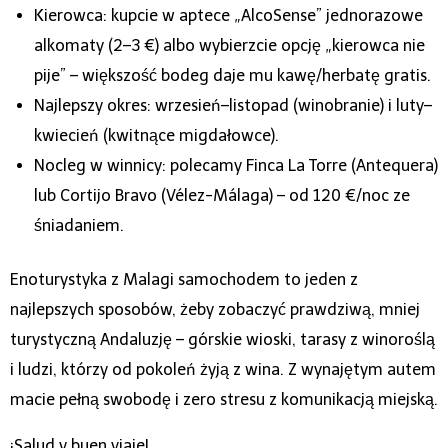
Kierowca: kupcie w aptece „AlcoSense” jednorazowe
alkomaty (2–3 €) albo wybierzcie opcję „kierowca nie
pije” – większość bodeg daje mu kawę/herbatę gratis.
Najlepszy okres: wrzesień–listopad (winobranie) i luty–
kwiecień (kwitnące migdałowce).
Nocleg w winnicy: polecamy Finca La Torre (Antequera)
lub Cortijo Bravo (Vélez-Málaga) – od 120 €/noc ze
śniadaniem.
Enoturystyka z Malagi samochodem to jeden z
najlepszych sposobów, żeby zobaczyć prawdziwą, mniej
turystyczną Andaluzję – górskie wioski, tarasy z winoroślą
i ludzi, którzy od pokoleń żyją z wina. Z wynajętym autem
macie pełną swobodę i zero stresu z komunikacją miejską.
¡Salud y buen viaje!