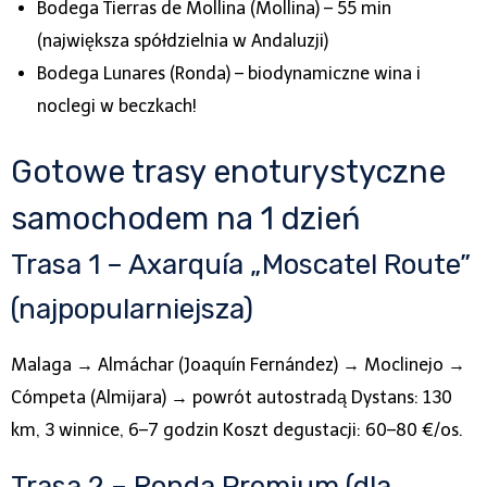
Bodega Tierras de Mollina (Mollina) – 55 min
(największa spółdzielnia w Andaluzji)
Bodega Lunares (Ronda) – biodynamiczne wina i
noclegi w beczkach!
Gotowe trasy enoturystyczne
samochodem na 1 dzień
Trasa 1 – Axarquía „Moscatel Route”
(najpopularniejsza)
Malaga → Almáchar (Joaquín Fernández) → Moclinejo →
Cómpeta (Almijara) → powrót autostradą Dystans: 130
km, 3 winnice, 6–7 godzin Koszt degustacji: 60–80 €/os.
Trasa 2 – Ronda Premium (dla