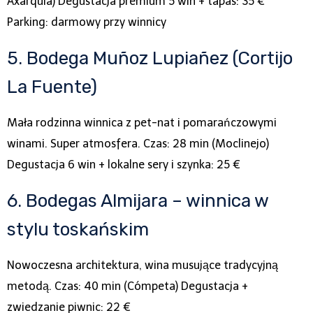
Axarquía) Degustacja premium 5 win + tapas: 35 €
Parking: darmowy przy winnicy
5. Bodega Muñoz Lupiañez (Cortijo
La Fuente)
Mała rodzinna winnica z pet-nat i pomarańczowymi
winami. Super atmosfera. Czas: 28 min (Moclinejo)
Degustacja 6 win + lokalne sery i szynka: 25 €
6. Bodegas Almijara – winnica w
stylu toskańskim
Nowoczesna architektura, wina musujące tradycyjną
metodą. Czas: 40 min (Cómpeta) Degustacja +
zwiedzanie piwnic: 22 €