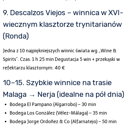
9. Descalzos Viejos – winnica w XVI-
wiecznym klasztorze trynitarianów
(Ronda)
Jedna z 10 najpiękniejszych winnic świata wg „Wine &
Spirits”. Czas: 1 h 25 min Degustacja 5 win + przekąski w
refektarzu klasztornym: 40 €
10–15. Szybkie winnice na trasie
Malaga → Nerja (idealne na pół dnia)
Bodega El Pampano (Algarrobo) – 30 min
Bodega Los González (Vélez-Málaga) – 35 min
Bodega Jorge Ordoñez & Co (Alfarnatejo) – 50 min