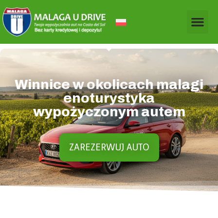
Winnice w okolicach malagi
enoturystyka
wypożyczonym autem
ZAREZERWUJ AUTO