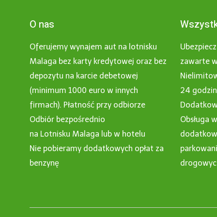
O nas
Wszystk
Oferujemy wynajem aut na lotnisku
Ubezpiecz
Malaga bez karty kredytowej oraz bez
zawarte w
depozytu na karcie debetowej
Nielimito
(minimum 1000 euro w innych
24 godzi
firmach). Płatność przy odbiorze
Dodatkowy
Odbiór bezpośrednio
Obsługa w
na Lotnisku Malaga lub w hotelu
dodatkowe
Nie pobieramy dodatkowych opłat za
parkowani
benzynę
drogowyc