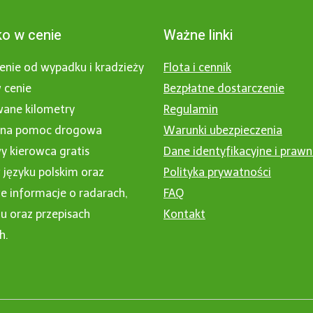
o w cenie
Ważne linki
enie od wypadku i kradzieży
Flota i cennik
 cenie
Bezpłatne dostarczenie
wane kilometry
Regulamin
nna pomoc drogowa
Warunki ubezpieczenia
 kierowca gratis
Dane identyfikacyjne i praw
 języku polskim oraz
Polityka prywatności
 informacje o radarach,
FAQ
u oraz przepisach
Kontakt
h.