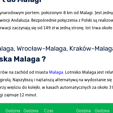
ynarodowym portem, położonym 8 km od Malagi. Jest jednym 
ncji Andaluzja. Bezpośrednie połączenia z Polski są realizo
wacji zaczynają się od 149 zł w jedną stronę, lot trwa okoł
laga, Wrocław-Malaga, Kraków-Malaga
iska Malaga ?
etrów na zachód od miasta
Malaga
.
Lotnisko Malaga jest rel
rolą. Najszybszą i najtańszą alternatywą na wydostanie się z
rzy wejściu do kolejki, w kasach automatycznych za około 3 
i zajmuje 12 minut.