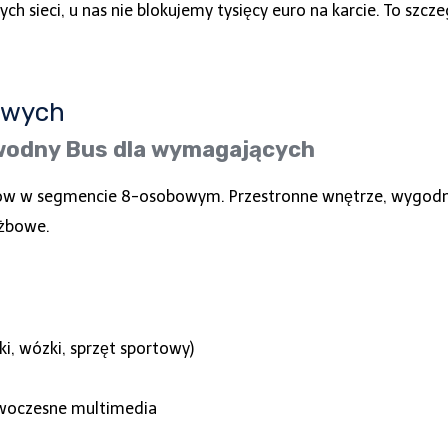
sieci, u nas nie blokujemy tysięcy euro na karcie. To szczeg
bowych
wodny Bus dla wymagających
nów w segmencie 8-osobowym. Przestronne wnętrze, wygodne f
użbowe.
i, wózki, sprzęt sportowy)
owoczesne multimedia