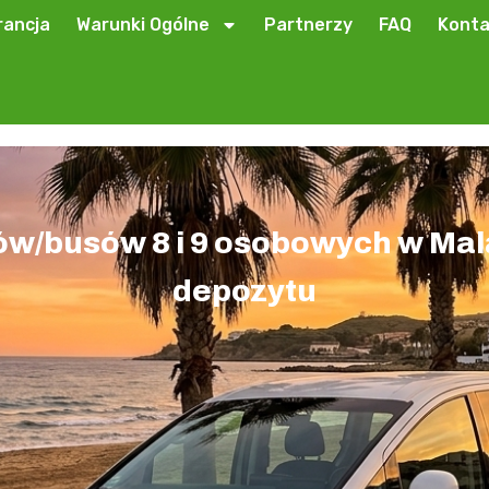
ancja
Warunki Ogólne
Partnerzy
FAQ
Konta
w/busów 8 i 9 osobowych w Mala
depozytu