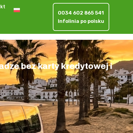
kt
0034 602 865 541
Infolinia po polsku
dze bez karty kredytowej i