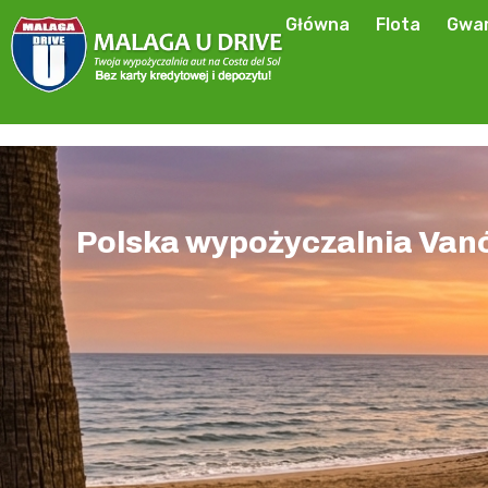
Główna
Flota
Gwar
Polska wypożyczalnia Vanó