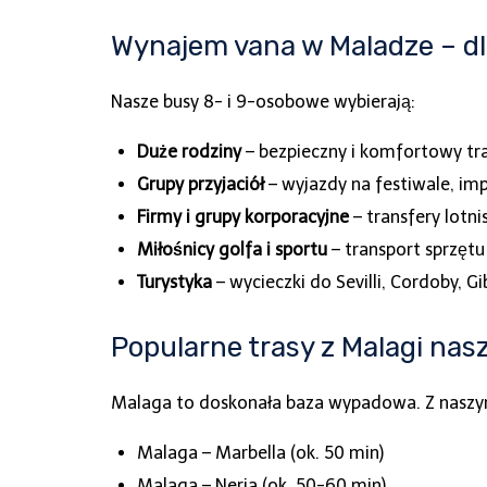
Wynajem vana w Maladze – dl
Nasze busy 8- i 9-osobowe wybierają:
Duże rodziny
– bezpieczny i komfortowy tra
Grupy przyjaciół
– wyjazdy na festiwale, imp
Firmy i grupy korporacyjne
– transfery lotn
Miłośnicy golfa i sportu
– transport sprzętu
Turystyka
– wycieczki do Sevilli, Cordoby, Gib
Popularne trasy z Malagi na
Malaga to doskonała baza wypadowa. Z naszy
Malaga – Marbella (ok. 50 min)
Malaga – Nerja (ok. 50-60 min)