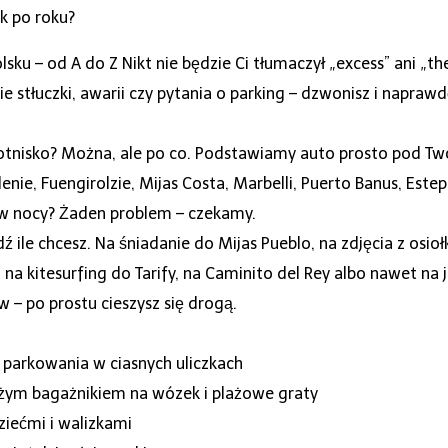
ok po roku?
sku – od A do Z Nikt nie będzie Ci tłumaczył „excess” ani „t
 stłuczki, awarii czy pytania o parking – dzwonisz i naprawd
otnisko? Można, ale po co. Podstawiamy auto prosto pod Twó
ie, Fuengirolzie, Mijas Costa, Marbelli, Puerto Banus, Est
 w nocy? Żaden problem – czekamy.
ź ile chcesz. Na śniadanie do Mijas Pueblo, na zdjęcia z osi
, na kitesurfing do Tarify, na Caminito del Rey albo nawet 
ów – po prostu cieszysz się drogą.
o parkowania w ciasnych uliczkach
dużym bagażnikiem na wózek i plażowe graty
dziećmi i walizkami