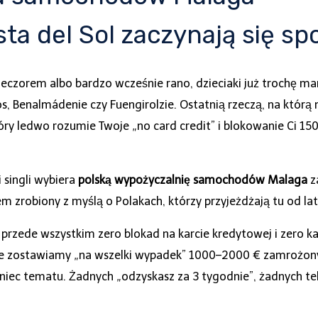
a del Sol zaczynają się spo
zorem albo bardzo wcześnie rano, dzieciaki już trochę marud
 Benalmádenie czy Fuengirolzie. Ostatnią rzeczą, na którą ma
óry ledwo rozumie Twoje „no card credit” i blokowanie Ci 1500
i singli wybiera
polską wypożyczalnię samochodów Malaga
z
m zrobiony z myślą o Polakach, którzy przyjeżdżają tu od lat
przede wszystkim zero blokad na karcie kredytowej i zero k
e zostawiamy „na wszelki wypadek” 1000–2000 € zamrożonych
oniec tematu. Żadnych „odzyskasz za 3 tygodnie”, żadnych t