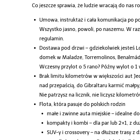
Co jeszcze sprawia, że ludzie wracają do nas r
Umowa, instruktaż i cała komunikacja po pol
Wszystko jasno, powoli, po naszemu. W razie
regulamin.
Dostawa pod drzwi – gdziekolwiek jesteś L
domek w Maladze, Torremolinos, Benalmáden
Wczesny przylot o 5 rano? Późny wylot o 1
Brak limitu kilometrów w większości aut Jed
nad przepaścią, do Gibraltaru karmić małpy
Nie patrzysz na licznik, nie liczysz kilometr
Flota, która pasuje do polskich rodzin
małe i zwinne auta miejskie – idealne d
kompakty i kombi – dla par lub 2+1, z 
SUV-y i crossovery – na dłuższe trasy z 