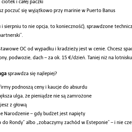
iotek i całej paczki
esz poczuć się wyjątkowo przy marinie w Puerto Banus
i sierpniu to nie opcja, to konieczność), sprawdzone techniczn
artnerski”.
tawowe OC od wypadku i kradzieży jest w cenie. Chcesz spać
ny, podwozie, dach – za ok. 15 €/dzień. Taniej niż na lotnisku
aga
sprawdza się najlepiej?
irmy podnoszą ceny i kaucje do absurdu
iększa ulga, że pieniądze nie są zamrożone
jesz z głową
e Narodzenie – gdy budżet jest napięty
ro do Rondy” albo „zobaczymy zachód w Esteponie” – i nie cz