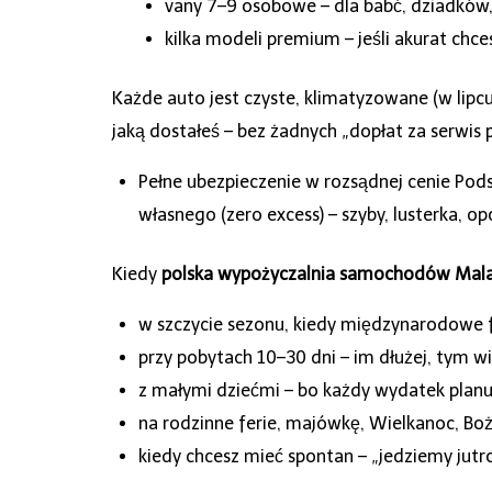
vany 7–9 osobowe – dla babć, dziadków, c
kilka modeli premium – jeśli akurat chc
Każde auto jest czyste, klimatyzowane (w lipcu 
jaką dostałeś – bez żadnych „dopłat za serwis p
Pełne ubezpieczenie w rozsądnej cenie Pods
własnego (zero excess) – szyby, lusterka, opo
Kiedy
polska wypożyczalnia samochodów Mal
w szczycie sezonu, kiedy międzynarodowe f
przy pobytach 10–30 dni – im dłużej, tym w
z małymi dziećmi – bo każdy wydatek planu
na rodzinne ferie, majówkę, Wielkanoc, Boż
kiedy chcesz mieć spontan – „jedziemy jut