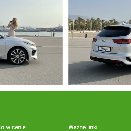
o w cenie
Ważne linki