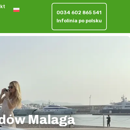
kt
0034 602 865 541
Infolinia po polsku
odów Malaga