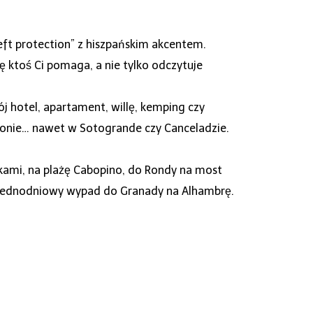
heft protection” z hiszpańskim akcentem.
ę ktoś Ci pomaga, a nie tylko odczytuje
j hotel, apartament, willę, kemping czy
eponie… nawet w Sotogrande czy Canceladzie.
ołkami, na plażę Cabopino, do Rondy na most
na jednodniowy wypad do Granady na Alhambrę.