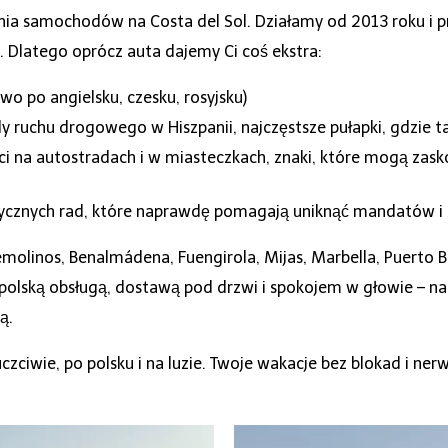
ia samochodów na Costa del Sol. Działamy od 2013 roku i pr
. Dlatego oprócz auta dajemy Ci coś ekstra:
o po angielsku, czesku, rosyjsku)
 ruchu drogowego w Hiszpanii, najczęstsze pułapki, gdzie tan
ści na autostradach i w miasteczkach, znaki, które mogą zas
aktycznych rad, które naprawdę pomagają uniknąć mandatów i 
rremolinos, Benalmádena, Fuengirola, Mijas, Marbella, Puerto 
z polską obsługą, dostawą pod drzwi i spokojem w głowie – n
ą.
czciwie, po polsku i na luzie. Twoje wakacje bez blokad i ner