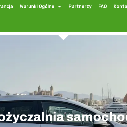
ancja
Warunki Ogólne
Partnerzy
FAQ
Konta
ożyczalnia samoch