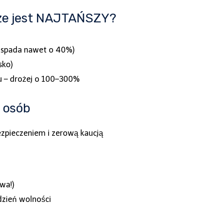
ze jest NAJTAŃSZY?
 spada nawet o 40%)
sko)
cu – drożej o 100–300%
4 osób
ezpieczeniem i zerową kaucją
wa!)
dzień wolności