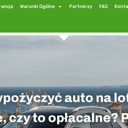
ancja
Warunki Ogólne
Partnerzy
FAQ
Konta
pożyczyć auto na lo
, czy to opłacalne? 