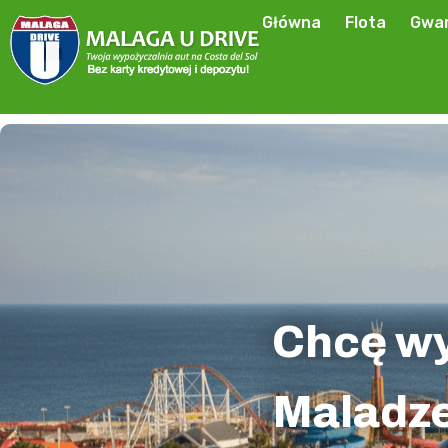
Główna
Flota
Gwar
Chcę wy
Maladze