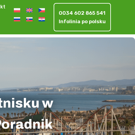
kt
0034 602 865 541
Infolinia po polsku
tnisku w
Poradnik