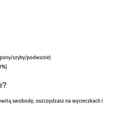
 opony/szyby/podwozie)
0%)
e?
kowitą swobodę, oszczędzasz na wycieczkach i