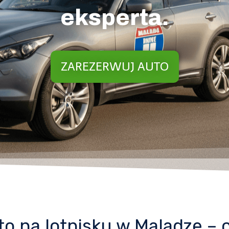
eksperta.
ZAREZERWUJ AUTO
 na lotnisku w Maladze – c