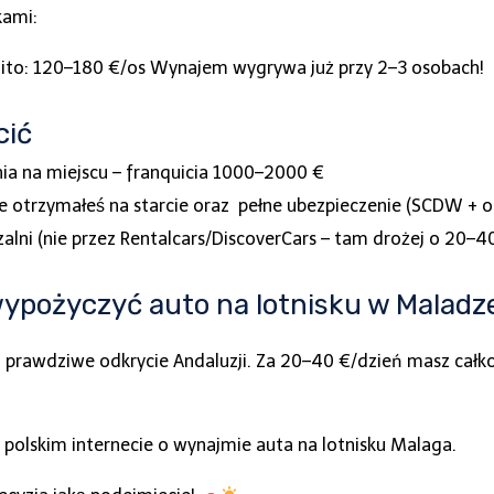
kami:
nito: 120–180 €/os Wynajem wygrywa już przy 2–3 osobach!
cić
ia na miejscu – franquicia 1000–2000 €
 ile otrzymałeś na starcie oraz pełne ubezpieczenie (SCDW +
alni (nie przez Rentalcars/DiscoverCars – tam drożej o 20–4
ypożyczyć auto na lotnisku w Maladz
na prawdziwe odkrycie Andaluzji. Za 20–40 €/dzień masz cał
 w polskim internecie o wynajmie auta na lotnisku Malaga.