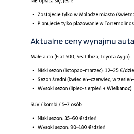
NIE opłaca się, jeśli:
Zostajecie tylko w Maladze miasto (świetn
Planujecie tylko plażowanie w Torremolino
Aktualne ceny wynajmu auta
Małe auto (Fiat 500, Seat Ibiza, Toyota Aygo)
Niski sezon (listopad–marzec): 12–25 €/dzi
Sezon średni (kwiecień–czerwiec, wrzesień–
Wysoki sezon (lipiec–sierpień + Wielkanoc)
SUV / kombi / 5–7 osób
Niski sezon: 35–60 €/dzień
Wysoki sezon: 90–180 €/dzień