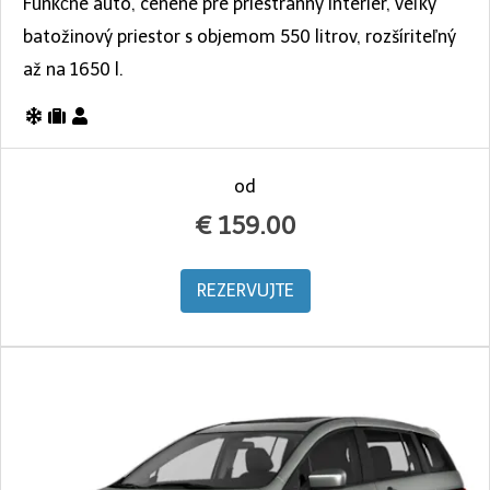
Funkčné auto, cenené pre priestranný interiér, veľký
batožinový priestor s objemom 550 litrov, rozšíriteľný
až na 1650 l.
od
€
159.00
REZERVUJTE