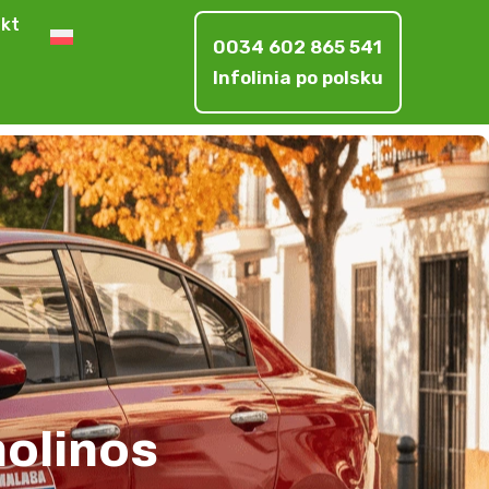
kt
0034 602 865 541
Infolinia po polsku
molinos