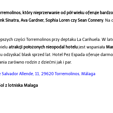
remolinos, który nieprzerwanie od pół wieku oferuje bardzo
nk Sinatra, Ava Gardner, Sophia Loren czy Sean Connery
. Na 
epszych części Torremolinos przy deptaku La Carihuela. W lato
wielu
atrakcji położonych nieopodal hotelu
jest wspaniała
Mar
u odzyskać blask sprzed lat. Hotel Pez Espada oferuje dar
nia zarówno rodzin z dziećmi jak i par.
e Salvador Allende, 11, 29620 Torremolinos, Málaga
ol z lotniska Malaga