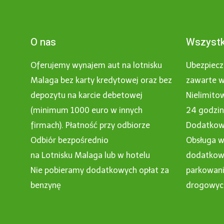
O nas
Wszystk
Oferujemy wynajem aut na lotnisku
Ubezpiecz
Malaga bez karty kredytowej oraz bez
zawarte w
depozytu na karcie debetowej
Nielimito
(minimum 1000 euro w innych
24 godzi
firmach). Płatność przy odbiorze
Dodatkowy
Odbiór bezpośrednio
Obsługa w
na Lotnisku Malaga lub w hotelu
dodatkowe
Nie pobieramy dodatkowych opłat za
parkowani
benzynę
drogowyc